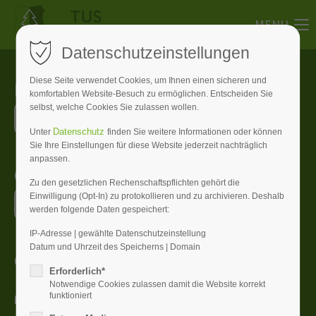
MENU
Datenschutzeinstellungen
Diese Seite verwendet Cookies, um Ihnen einen sicheren und
Melde dich bei uns
komfortablen Website-Besuch zu ermöglichen. Entscheiden Sie
selbst, welche Cookies Sie zulassen wollen.
M
i
t
g
l
i
e
d
w
e
r
d
e
n
Datenschutz
Unter
finden Sie weitere Informationen oder können
Sie Ihre Einstellungen für diese Website jederzeit nachträglich
anpassen.
Online Buchungs-System
Zu den gesetzlichen Rechenschaftspflichten gehört die
Einwilligung (Opt-In) zu protokollieren und zu archivieren. Deshalb
S
p
o
r
t
a
n
l
a
g
e
b
u
c
h
e
n
werden folgende Daten gespeichert:
IP-Adresse | gewählte Datenschutzeinstellung
Datum und Uhrzeit des Speicherns | Domain
Geschäftsstelle
Erforderlich*
Notwendige Cookies zulassen damit die Website korrekt
funktioniert
im alten Rathaus