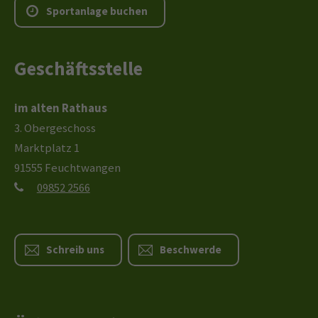
S
p
o
r
t
a
n
l
a
g
e
b
u
c
h
e
n
Geschäftsstelle
im alten Rathaus
3. Obergeschoss
Marktplatz 1
91555 Feuchtwangen
09852 2566
Schreib uns
Beschwerde