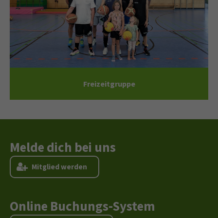
F
r
e
i
z
e
i
t
g
r
u
p
p
e
Melde dich bei uns
M
i
t
g
l
i
e
d
w
e
r
d
e
n
Online Buchungs-System