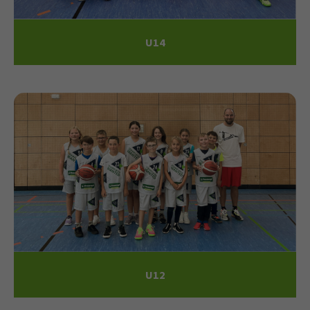
U
1
4
U
1
2