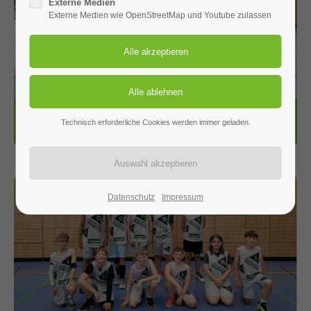
Externe Medien
Externe Medien wie OpenStreetMap und Youtube zulassen
H
e
r
r
e
n
Technisch erforderliche Cookies werden immer geladen.
Datenschutz
Impressum