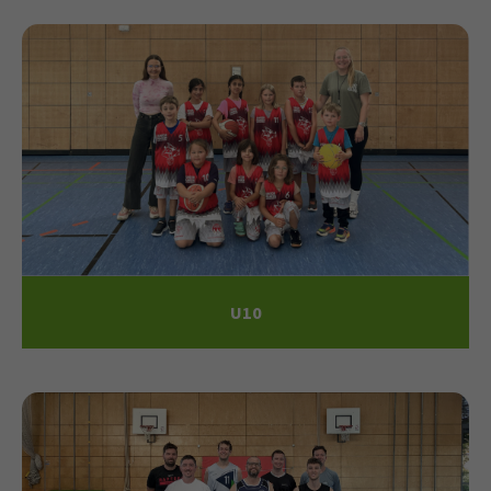
U
1
0