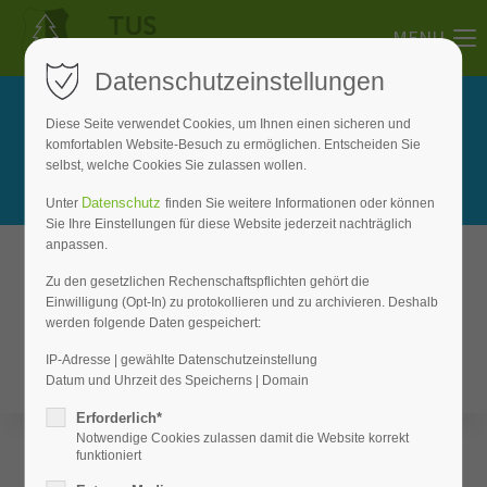
MENU
Datenschutzeinstellungen
We deliver expertise you can
Diese Seite verwendet Cookies, um Ihnen einen sicheren und
trust. We help our clients
komfortablen Website-Besuch zu ermöglichen. Entscheiden Sie
selbst, welche Cookies Sie zulassen wollen.
identify their business.
Datenschutz
Unter
finden Sie weitere Informationen oder können
Sie Ihre Einstellungen für diese Website jederzeit nachträglich
anpassen.
Zu den gesetzlichen Rechenschaftspflichten gehört die
Einwilligung (Opt-In) zu protokollieren und zu archivieren. Deshalb
werden folgende Daten gespeichert:
IP-Adresse | gewählte Datenschutzeinstellung
Datum und Uhrzeit des Speicherns | Domain
Erforderlich*
AWESOME PRODUCTS
Notwendige Cookies zulassen damit die Website korrekt
funktioniert