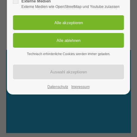
Business grade.
Externe Medien
Externe Medien wie OpenStreetMap und Youtube zulassen
Customer friendly.
™
A wonderful serenity has taken possession of my entire soul, like
these sweet mornings of spring which I enjoy with my whole heart. I
am alone, and feel the charm.
Technisch erforderliche Cookies werden immer geladen.
Datenschutz
Impressum