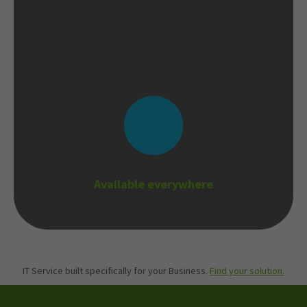
Lorem ipsum dolor sit amet, consectetuer
adipiscing elit. Aenean commodo ligula eget
dolor.
Available everywhere
IT Service built specifically for your Business.
Find your solution.