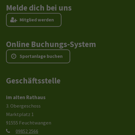
Melde dich bei uns
M
i
t
g
l
i
e
d
w
e
r
d
e
n
Online Buchungs-System
S
p
o
r
t
a
n
l
a
g
e
b
u
c
h
e
n
Geschäftsstelle
im alten Rathaus
3. Obergeschoss
Marktplatz 1
91555 Feuchtwangen
09852 2566